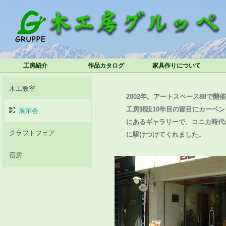
工房紹介
作品カタログ
家具作りについて
木工教室
2002年。アートスペース88で開
工房開設10年目の節目にカーペ
展示会
にあるギャラリーで、コニカ時代
クラフトフェア
に駆けつけてくれました。
宿房